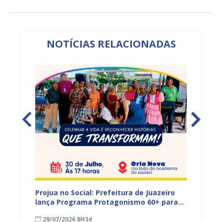
NOTÍCIAS RELACIONADAS
s,
Projua no Social: Prefeitura de Juazeiro
PROJUA 
vantes
lança Programa Protagonismo 60+ para
atendi
fortalecer políticas voltadas à pessoa
29/07/2026 8H34
27/07
idosa