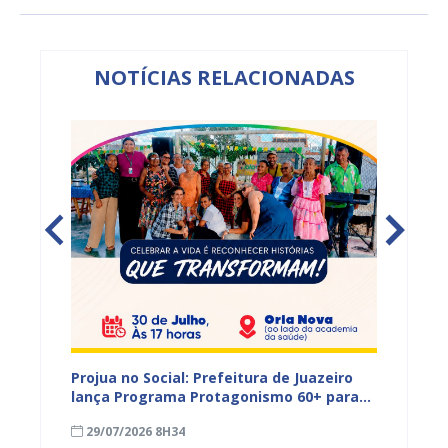
NOTÍCIAS RELACIONADAS
s,
Projua no Social: Prefeitura de Juazeiro
PROJUA 
vantes
lança Programa Protagonismo 60+ para
atendi
fortalecer políticas voltadas à pessoa
29/07/2026 8H34
27/07
idosa