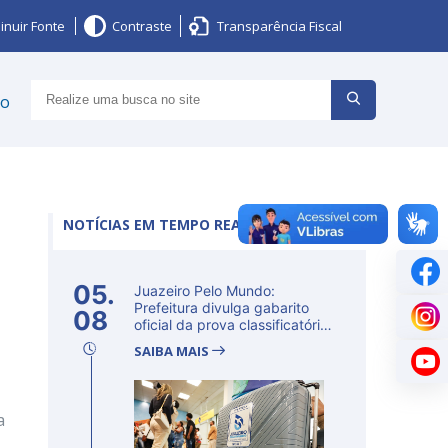
inuir Fonte
Contraste
Transparência Fiscal
ço
NOTÍCIAS EM TEMPO REAL
05.
Juazeiro Pelo Mundo:
Prefeitura divulga gabarito
08
oficial da prova classificatória
ne...
SAIBA MAIS
a