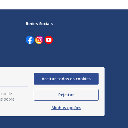
Redes Sociais
uentes
Aceitar todos os cookies
egação
 uso de
Rejeitar
acidade
es sobre
Minhas opções