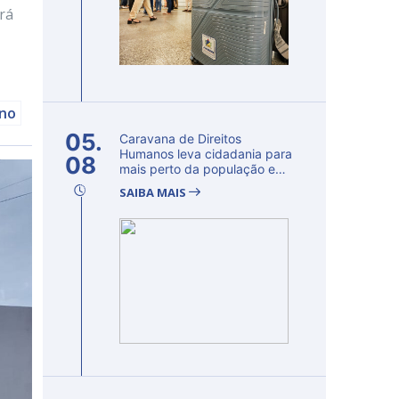
rá
ano
05.
Caravana de Direitos
Humanos leva cidadania para
08
mais perto da população e
fortalec...
SAIBA MAIS