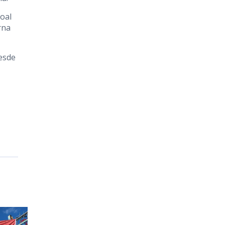
oal
rna
esde