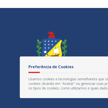
Preferência de Cookies
Usamos cookies e tecnologias semelhantes que sã
cookies clicando em "Aceitar" ou gerenciar suas 
os tipos de cookies, como utilizamos e quais dado