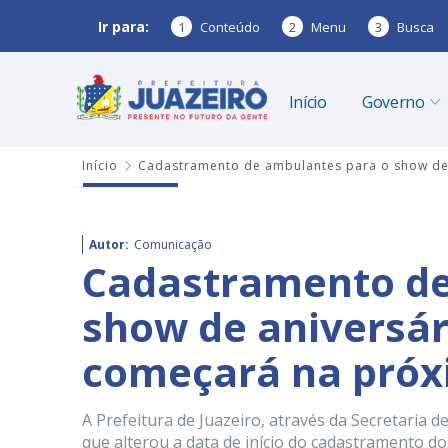
Ir para:
1
Conteúdo
2
Menu
3
Busca
Início
Governo
Início
Cadastramento de ambulantes para o show de 
Autor:
Comunicação
Cadastramento de
show de aniversár
começará na próx
A Prefeitura de Juazeiro, através da Secretari
que alterou a data de início do cadastramento 