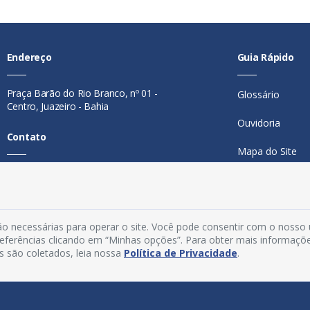
Endereço
Guia Rápido
Praça Barão do Rio Branco, nº 01 -
Glossário
Centro, Juazeiro - Bahia
Ouvidoria
Contato
Mapa do Site
Telefone:
74 98846-0016
Perguntas Freq
Email:
ouvidoria@juazeiro.ba.gov.br
Manual de Nav
Horário De Funcionamento
o necessárias para operar o site. Você pode consentir com o nosso
Política de Priv
preferências clicando em “Minhas opções”. Para obter mais informaçõ
Segunda a sexta-feira, das 08h às
s são coletados, leia nossa
Política de Privacidade
.
Acesso Interno
14h