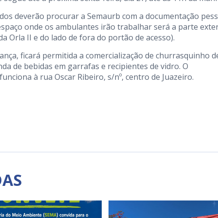
ados deverão procurar a Semaurb com a documentação pess
spaço onde os ambulantes irão trabalhar será a parte exte
a Orla II e do lado de fora do portão de acesso).
nça, ficará permitida a comercialização de churrasquinho d
da de bebidas em garrafas e recipientes de vidro. O
unciona à rua Oscar Ribeiro, s/nº, centro de Juazeiro.
DAS