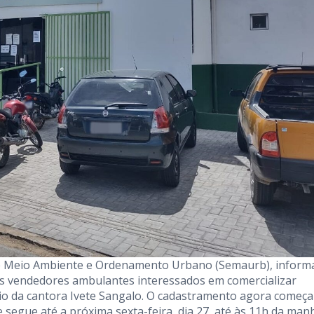
a de Meio Ambiente e Ordenamento Urbano (Semaurb), inform
dos vendedores ambulantes interessados em comercializar
rio da cantora Ivete Sangalo. O cadastramento agora começa
e segue até a próxima sexta-feira, dia 27, até às 11h da man