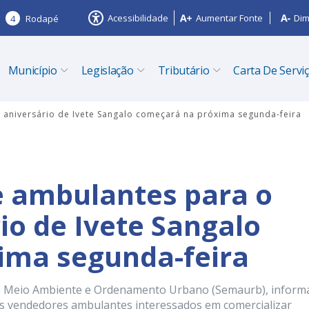
Acessibilidade
Aumentar Fonte
Dim
4
Rodapé
Município
Legislação
Tributário
Carta De Servi
aniversário de Ivete Sangalo começará na próxima segunda-feira
 ambulantes para o
io de Ivete Sangalo
ima segunda-feira
a de Meio Ambiente e Ordenamento Urbano (Semaurb), inform
dos vendedores ambulantes interessados em comercializar