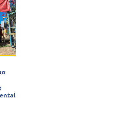
ho
e
ental