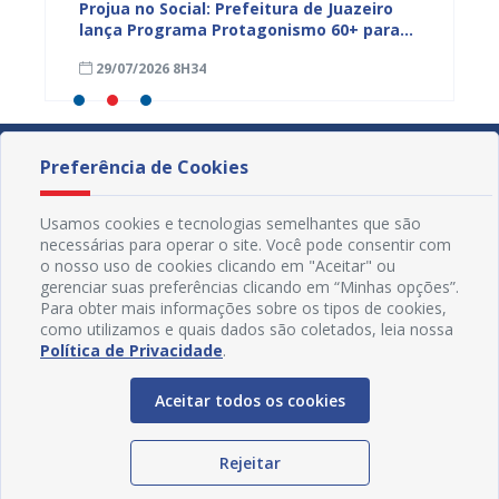
s,
Projua no Social: Prefeitura de Juazeiro
PROJUA 
vantes
lança Programa Protagonismo 60+ para
atendi
fortalecer políticas voltadas à pessoa
29/07/2026 8H34
27/07
idosa
Preferência de Cookies
Usamos cookies e tecnologias semelhantes que são
necessárias para operar o site. Você pode consentir com
o nosso uso de cookies clicando em "Aceitar" ou
gerenciar suas preferências clicando em “Minhas opções”.
Para obter mais informações sobre os tipos de cookies,
como utilizamos e quais dados são coletados, leia nossa
Política de Privacidade
.
Aceitar todos os cookies
Redes Sociais
Rejeitar