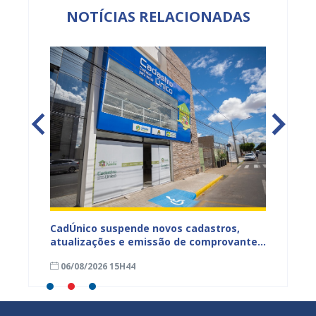
NOTÍCIAS RELACIONADAS
CadÚnico suspende novos cadastros,
Projua 
atualizações e emissão de comprovantes
lança 
ação
nesta sexta-feira (7), em Juazeiro
fortale
06/08/2026 15H44
29/07
idosa