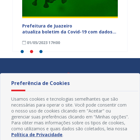
dos da
Prefeitura de Juazeiro
Prefeit
ia
atualiza boletim da Covid-19 com dados
Covid-
 das
semanais de 23 a 29 de abril
de abri
01/05/2023 17H00
24/04
Preferência de Cookies
Usamos cookies e tecnologias semelhantes que são
necessárias para operar o site. Você pode consentir com
o nosso uso de cookies clicando em "Aceitar" ou
gerenciar suas preferências clicando em “Minhas opções”.
Para obter mais informações sobre os tipos de cookies,
como utilizamos e quais dados são coletados, leia nossa
Política de Privacidade
.