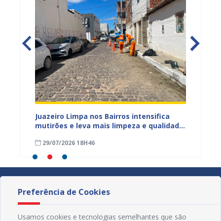
ura
Juazeiro Limpa nos Bairros intensifica
Juazei
 a
mutirões e leva mais limpeza e qualidade
equipe
de vida à população
limpez
29/07/2026 18H46
07/07
Preferência de Cookies
Usamos cookies e tecnologias semelhantes que são