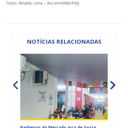
Texto: Rinaldo Lima – Ascom/AMA/PMJ
NOTÍCIAS RELACIONADAS
tos
Banheiros do Mercado Joca de Souza
Prefei