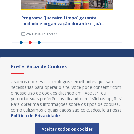
ega de
Programa ‘Juazeiro Limpa’ garante
Juazei
cuidado e organização durante o Juá
agosto
rama
Literária
25/10/2025 15H36
18/09
Preferência de Cookies
Usamos cookies e tecnologias semelhantes que são
necessárias para operar o site. Você pode consentir com
o nosso uso de cookies clicando em "Aceitar" ou
gerenciar suas preferências clicando em “Minhas opções”.
Para obter mais informações sobre os tipos de cookies,
como utilizamos e quais dados são coletados, leia nossa
Política de Privacidade
.
Aceitar todos os cookies