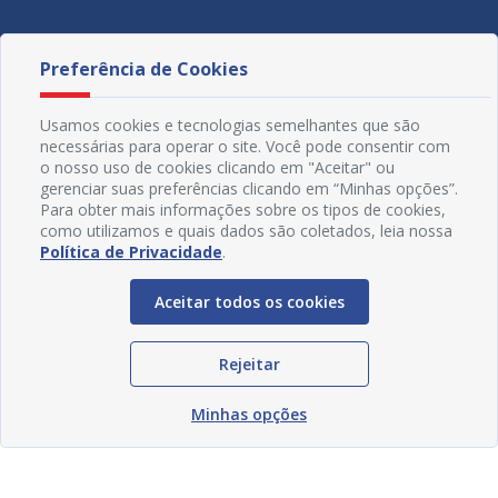
Redes Sociais
Preferência de Cookies
Usamos cookies e tecnologias semelhantes que são
necessárias para operar o site. Você pode consentir com
o nosso uso de cookies clicando em "Aceitar" ou
gerenciar suas preferências clicando em “Minhas opções”.
Para obter mais informações sobre os tipos de cookies,
como utilizamos e quais dados são coletados, leia nossa
Política de Privacidade
.
© Copyright 2018 - 2021 Prefeitura Municipal de Juazeiro -
BA | Desenvolvido por
SOGO
Tecnologia
Aceitar todos os cookies
Rejeitar
Minhas opções