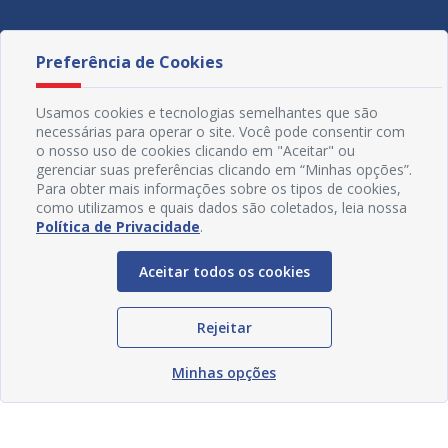
Redes Sociais
Preferência de Cookies
Usamos cookies e tecnologias semelhantes que são
necessárias para operar o site. Você pode consentir com
o nosso uso de cookies clicando em "Aceitar" ou
gerenciar suas preferências clicando em “Minhas opções”.
Para obter mais informações sobre os tipos de cookies,
como utilizamos e quais dados são coletados, leia nossa
Política de Privacidade
.
© Copyright 2018 - 2021 Prefeitura Municipal de Juazeiro -
BA | Desenvolvido por
SOGO
Tecnologia
Aceitar todos os cookies
Rejeitar
Minhas opções