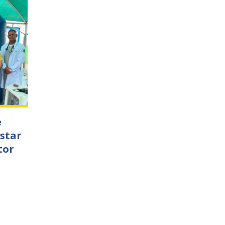
e
star
tor