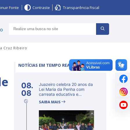
inuir Fonte
Contraste
Transparência Fiscal
ço
a Cruz Ribeiro
NOTÍCIAS EM TEMPO REAL
de
08.
Juazeiro celebra 20 anos da
Lei Maria da Penha com
08
carreata educativa e
lançamento d...
SAIBA MAIS