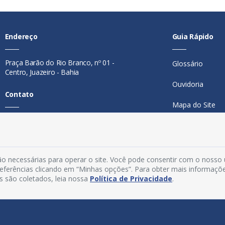
Endereço
Guia Rápido
Praça Barão do Rio Branco, nº 01 -
Glossário
Centro, Juazeiro - Bahia
Ouvidoria
Contato
Mapa do Site
Telefone:
74 98846-0016
Perguntas Freq
Email:
ouvidoria@juazeiro.ba.gov.br
Manual de Nav
Horário De Funcionamento
o necessárias para operar o site. Você pode consentir com o nosso
Política de Priv
preferências clicando em “Minhas opções”. Para obter mais informaçõ
Segunda a sexta-feira, das 08h às
s são coletados, leia nossa
Política de Privacidade
.
Acesso Interno
14h