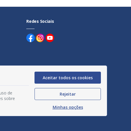
Redes Sociais
uentes
Aceitar todos os cookies
egação
 uso de
Rejeitar
acidade
es sobre
Minhas opções