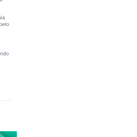
 Na
pelo
indo