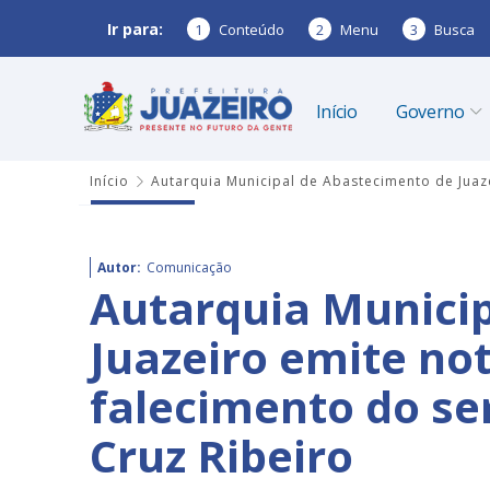
Ir para:
1
Conteúdo
2
Menu
3
Busca
Início
Governo
Início
Autarquia Municipal de Abastecimento de Juaze
Autor:
Comunicação
Autarquia Munici
Juazeiro emite not
falecimento do se
Cruz Ribeiro