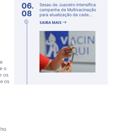
06.
Sesau de Juazeiro intensifica
campanha de Multivacinação
08
para atualização da cade...
SAIBA MAIS
de
e o
r os
ue os
lho