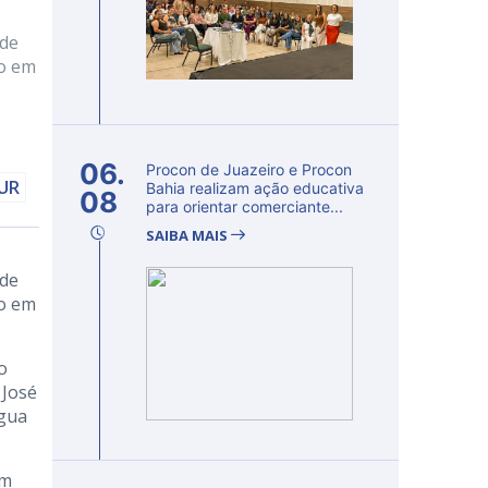
ade
to em
06.
Procon de Juazeiro e Procon
DUR
Bahia realizam ação educativa
08
para orientar comerciante...
SAIBA MAIS
ade
to em
o
 José
água
em