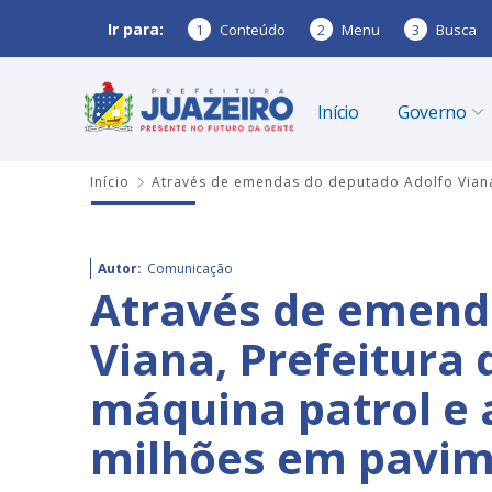
Ir para:
1
Conteúdo
2
Menu
3
Busca
Início
Governo
Início
Através de emendas do deputado Adolfo Viana,
Autor:
Comunicação
Através de emend
Viana, Prefeitura 
máquina patrol e 
milhões em pavi