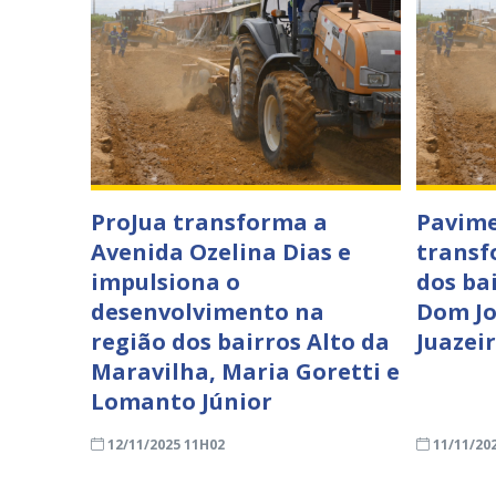
ProJua transforma a
Pavime
Avenida Ozelina Dias e
transf
impulsiona o
dos ba
desenvolvimento na
Dom Jo
região dos bairros Alto da
Juazei
Maravilha, Maria Goretti e
Lomanto Júnior
12/11/2025 11H02
11/11/20