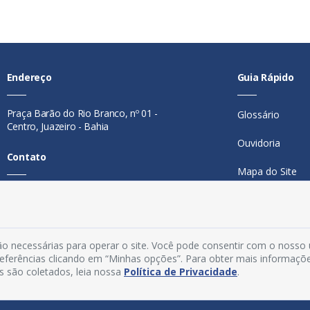
Endereço
Guia Rápido
Praça Barão do Rio Branco, nº 01 -
Glossário
Centro, Juazeiro - Bahia
Ouvidoria
Contato
Mapa do Site
Telefone:
74 98846-0016
Perguntas Freq
Email:
ouvidoria@juazeiro.ba.gov.br
Manual de Nav
Horário De Funcionamento
o necessárias para operar o site. Você pode consentir com o nosso
Política de Priv
preferências clicando em “Minhas opções”. Para obter mais informaçõ
s são coletados, leia nossa
Política de Privacidade
.
Segunda a sexta-feira, das 08h às
Acesso Interno
14h