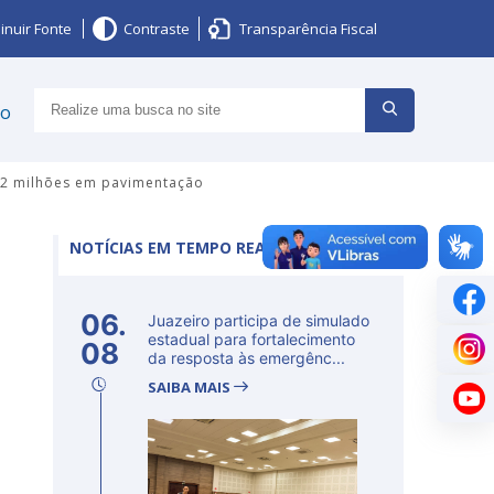
inuir Fonte
Contraste
Transparência Fiscal
ço
 12 milhões em pavimentação
NOTÍCIAS EM TEMPO REAL
06.
Juazeiro participa de simulado
estadual para fortalecimento
08
da resposta às emergênc...
SAIBA MAIS