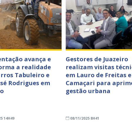
ntação avança e
Gestores de Juazeiro
orma a realidade
realizam visitas técni
irros Tabuleiro e
em Lauro de Freitas e
sé Rodrigues em
Camaçari para aprim
ro
gestão urbana
25 14H49
08/11/2025 8H41