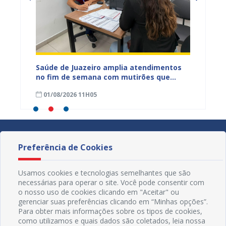
panha
Saúde de Juazeiro amplia atendimentos
Sesau 
o da
no fim de semana com mutirões que
tuberc
tes
garantem mais acesso à população
Conjun
01/08/2026 11H05
31/07
Preferência de Cookies
Usamos cookies e tecnologias semelhantes que são
necessárias para operar o site. Você pode consentir com
o nosso uso de cookies clicando em "Aceitar" ou
gerenciar suas preferências clicando em “Minhas opções”.
Para obter mais informações sobre os tipos de cookies,
como utilizamos e quais dados são coletados, leia nossa