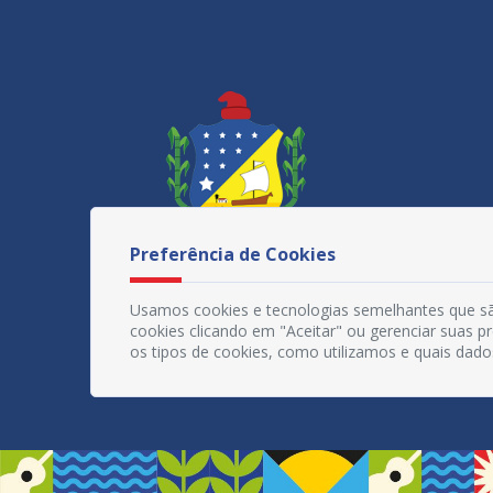
Preferência de Cookies
Usamos cookies e tecnologias semelhantes que sã
cookies clicando em "Aceitar" ou gerenciar suas 
os tipos de cookies, como utilizamos e quais dado