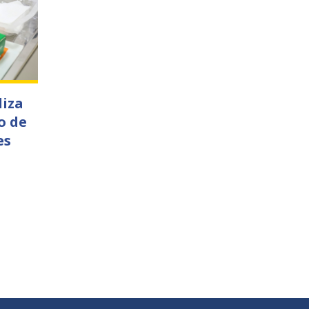
liza
o de
es