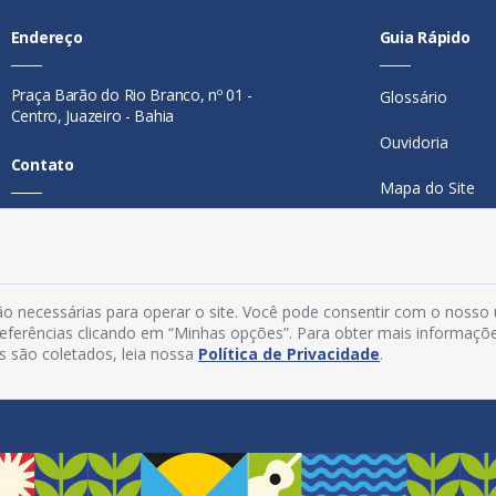
Endereço
Guia Rápido
Praça Barão do Rio Branco, nº 01 -
Glossário
Centro, Juazeiro - Bahia
Ouvidoria
Contato
Mapa do Site
Telefone:
74 98846-0016
Perguntas Freq
Email:
ouvidoria@juazeiro.ba.gov.br
Manual de Nav
Horário De Funcionamento
o necessárias para operar o site. Você pode consentir com o nosso
Política de Priv
preferências clicando em “Minhas opções”. Para obter mais informaçõ
Segunda a sexta-feira, das 08h às
s são coletados, leia nossa
Política de Privacidade
.
Acesso Interno
14h