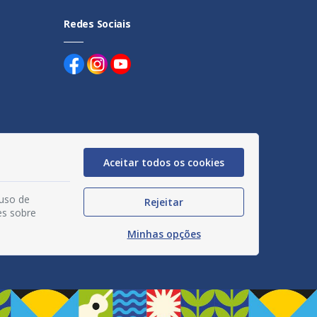
Redes Sociais
uentes
Aceitar todos os cookies
egação
 uso de
Rejeitar
acidade
es sobre
Minhas opções