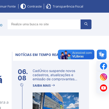
inuir Fonte
Contraste
Transparência Fiscal
ço
NOTÍCIAS EM TEMPO REAL
06.
CadÚnico suspende novos
á
cadastros, atualizações e
08
emissão de comprovantes
nesta s...
SAIBA MAIS
ara a
a