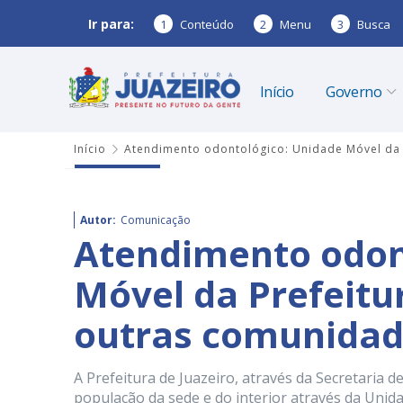
Ir para:
1
Conteúdo
2
Menu
3
Busca
Início
Governo
Início
Atendimento odontológico: Unidade Móvel da 
Autor:
Comunicação
Atendimento odon
Móvel da Prefeitu
outras comunidad
A Prefeitura de Juazeiro, através da Secretaria
população da sede e do interior através da Unid