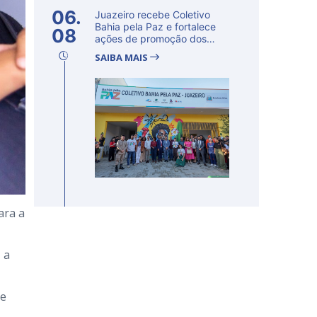
06.
Juazeiro recebe Coletivo
Bahia pela Paz e fortalece
08
ações de promoção dos
direito...
SAIBA MAIS
ara a
 a
re