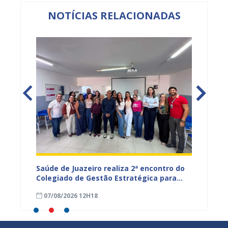
NOTÍCIAS RELACIONADAS
Saúde de Juazeiro realiza 2ª encontro do
Saúde 
nças
Colegiado de Gestão Estratégica para
com aç
fortalecer planejamento e
voltad
07/08/2026 12H18
07/08
monitoramento do SUS