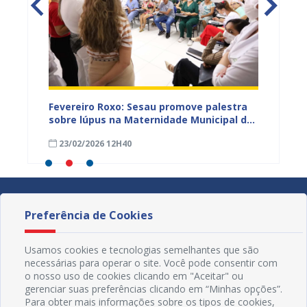
zeiro
Fevereiro Roxo: Sesau promove palestra
Unidad
de
sobre lúpus na Maternidade Municipal de
inform
os na
Juazeiro
locali
23/02/2026 12H40
18/01
feira (
Preferência de Cookies
Usamos cookies e tecnologias semelhantes que são
necessárias para operar o site. Você pode consentir com
o nosso uso de cookies clicando em "Aceitar" ou
gerenciar suas preferências clicando em “Minhas opções”.
Para obter mais informações sobre os tipos de cookies,