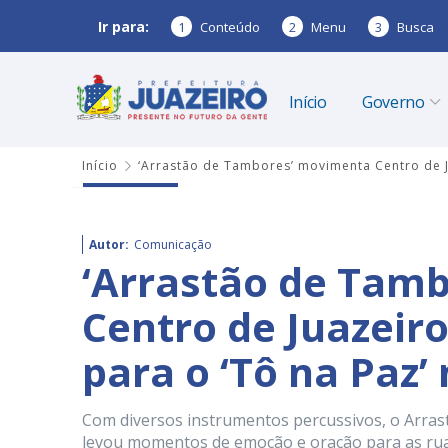
Ir para:
1
Conteúdo
2
Menu
3
Busca
Início
Governo
Início
‘Arrastão de Tambores’ movimenta Centro de Ju
Autor:
Comunicação
‘Arrastão de Tam
Centro de Juazeir
para o ‘Tô na Paz’
Com diversos instrumentos percussivos, o Arras
levou momentos de emoção e oração para as ruas