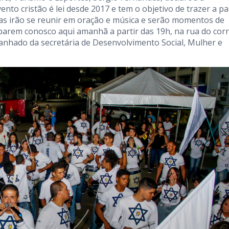
vento cristão é lei desde 2017 e tem o objetivo de trazer a pa
oas irão se reunir em oração e música e serão momentos de
iparem conosco aqui amanhã a partir das 19h, na rua do cor
anhado da secretária de Desenvolvimento Social, Mulher e