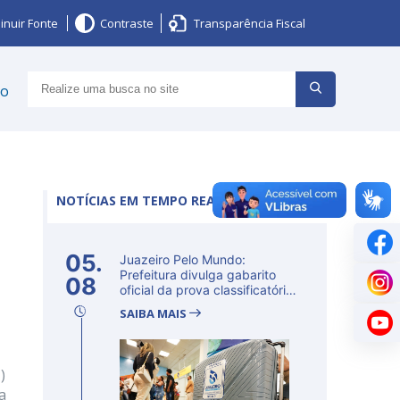
inuir Fonte
Contraste
Transparência Fiscal
ço
NOTÍCIAS EM TEMPO REAL
05.
Juazeiro Pelo Mundo:
Prefeitura divulga gabarito
08
oficial da prova classificatória
ne...
SAIBA MAIS
)
a