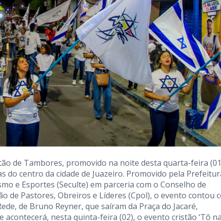
tão de Tambores, promovido na noite desta quarta-feira (01
 do centro da cidade de Juazeiro. Promovido pela Prefeitur
ismo e Esportes (Seculte) em parceria com o Conselho de
ão de Pastores, Obreiros e Líderes (Cpol), o evento contou 
Rede, de Bruno Reyner, que saíram da Praça do Jacaré,
 acontecerá, nesta quinta-feira (02), o evento cristão ‘Tô n