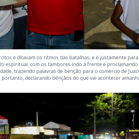
itos e ditavam os ritmos das batalhas, e é justamente para
to espiritual, com os tambores indo à frente e proclamando
dade, trazendo palavras de benção para o comércio de Juaze
o, portanto, declarando bênçãos do que vai acontecer amanh
.