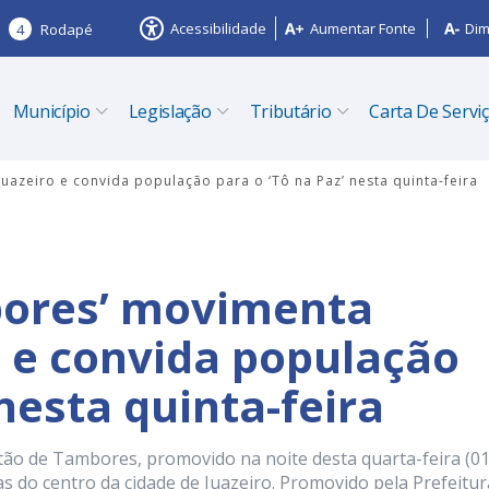
Acessibilidade
Aumentar Fonte
Dim
4
Rodapé
Município
Legislação
Tributário
Carta De Servi
azeiro e convida população para o ‘Tô na Paz’ nesta quinta-feira
bores’ movimenta
o e convida população
 nesta quinta-feira
tão de Tambores, promovido na noite desta quarta-feira (01
 do centro da cidade de Juazeiro. Promovido pela Prefeitur