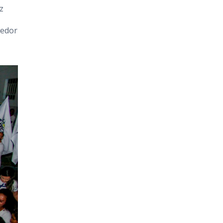
z
redor