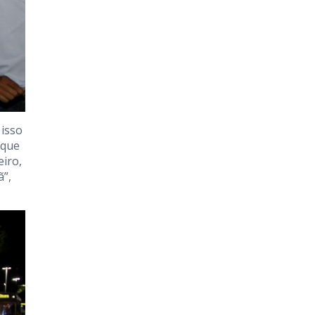
 isso
 que
iro,
ã”,