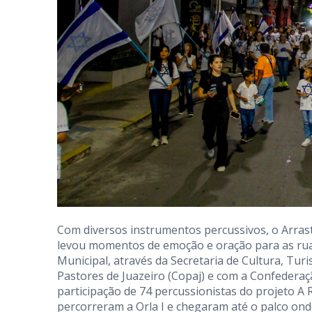
Com diversos instrumentos percussivos, o Arras
levou momentos de emoção e oração para as ruas
Municipal, através da Secretaria de Cultura, Tur
Pastores de Juazeiro (Copaj) e com a Confederaç
participação de 74 percussionistas do projeto A 
percorreram a Orla I e chegaram até o palco onde