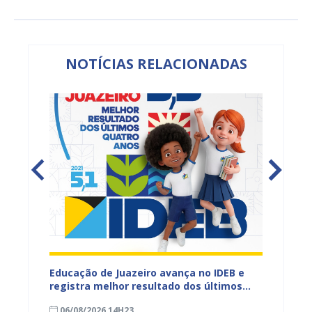
NOTÍCIAS RELACIONADAS
s,
Educação de Juazeiro avança no IDEB e
Juazeir
vantes
registra melhor resultado dos últimos
fortal
quatro anos
humano
06/08/2026 14H23
06/08