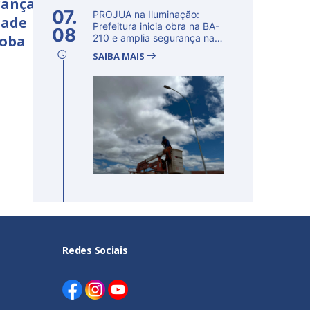
rança
07.
PROJUA na Iluminação:
dade
Prefeitura inicia obra na BA-
08
çoba
210 e amplia segurança na
regi�...
SAIBA MAIS
Redes Sociais