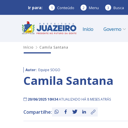
Ir para:
1
Conteúdo
2
Menu
3
Busca
Início
Governo
Início
Camila Santana
Autor:
Equipe SOGO
Camila Santana
20/06/2025 10H34
ATUALIZADO HÁ 8 MESES ATRÁS
Compartilhe: