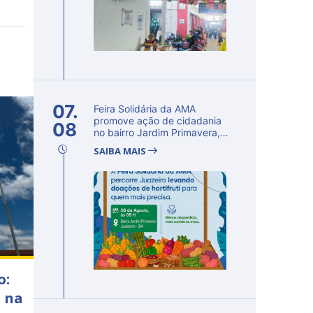
07.
Feira Solidária da AMA
promove ação de cidadania
08
no bairro Jardim Primavera,
em Ju...
SAIBA MAIS
o:
a na