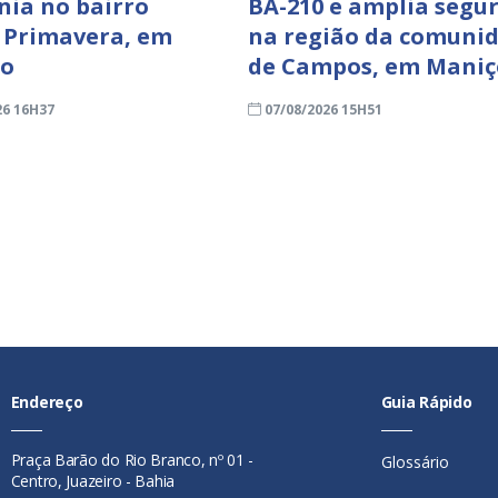
nia no bairro
BA-210 e amplia segu
 Primavera, em
na região da comuni
ro
de Campos, em Mani
26 16H37
07/08/2026 15H51
Endereço
Guia Rápido
Praça Barão do Rio Branco, nº 01 -
Glossário
Centro, Juazeiro - Bahia