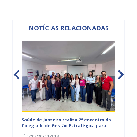
NOTÍCIAS RELACIONADAS
Saúde de Juazeiro realiza 2ª encontro do
Saúde 
nças
Colegiado de Gestão Estratégica para
com aç
fortalecer planejamento e
voltad
07/08/2026 12H18
07/08