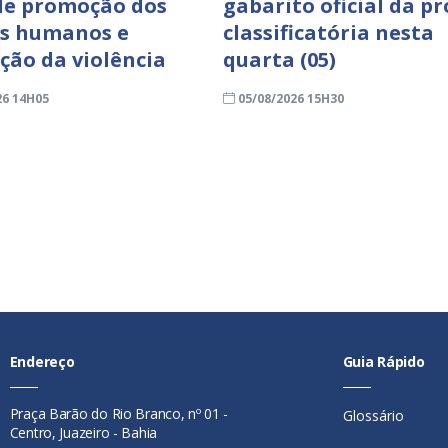
de promoção dos
gabarito oficial da p
os humanos e
classificatória nesta
ção da violência
quarta (05)
26 14H05
05/08/2026 15H30
Endereço
Guia Rápido
Praça Barão do Rio Branco, nº 01 -
Glossário
Centro, Juazeiro - Bahia