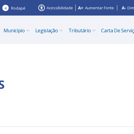
Acessibilidade
Aumentar Fonte
Dim
4
Rodapé
Município
Legislação
Tributário
Carta De Servi
S