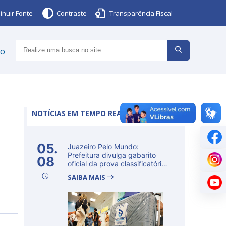
inuir Fonte
Contraste
Transparência Fiscal
ço
NOTÍCIAS EM TEMPO REAL
05.
Juazeiro Pelo Mundo:
Prefeitura divulga gabarito
08
oficial da prova classificatória
ne...
SAIBA MAIS