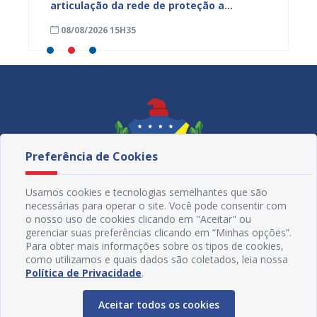
ardim
articulação da rede de proteção a
de nut
trabalhadores resgatados de situação
08/08/2026 15H35
08/08
análoga à escravidão
Preferência de Cookies
Usamos cookies e tecnologias semelhantes que são
necessárias para operar o site. Você pode consentir com
o nosso uso de cookies clicando em "Aceitar" ou
gerenciar suas preferências clicando em “Minhas opções”.
Para obter mais informações sobre os tipos de cookies,
como utilizamos e quais dados são coletados, leia nossa
Redes Sociais
Política de Privacidade
.
Aceitar todos os cookies