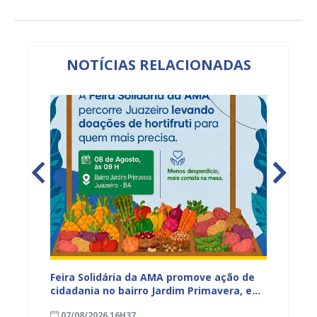
NOTÍCIAS RELACIONADAS
za
Feira Solidária da AMA promove ação de
PROJUA 
cidadania no bairro Jardim Primavera, em
obra n
Juazeiro
região
07/08/2026 16H37
07/08