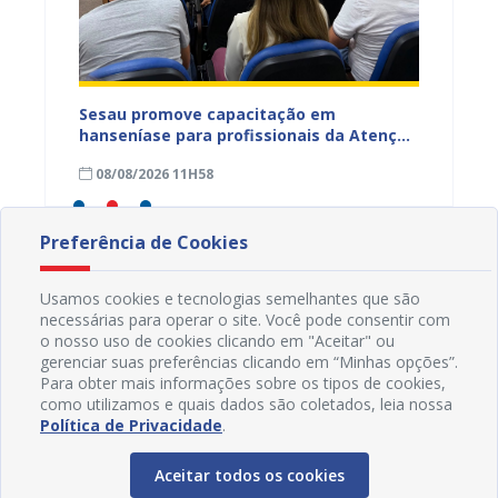
ficação
Sesau promove capacitação em
Sesau 
azeiro
hanseníase para profissionais da Atenção
progra
Primária de Juazeiro
determ
08/08/2026 11H58
07/08
Preferência de Cookies
Usamos cookies e tecnologias semelhantes que são
necessárias para operar o site. Você pode consentir com
o nosso uso de cookies clicando em "Aceitar" ou
gerenciar suas preferências clicando em “Minhas opções”.
Para obter mais informações sobre os tipos de cookies,
como utilizamos e quais dados são coletados, leia nossa
Política de Privacidade
.
Aceitar todos os cookies