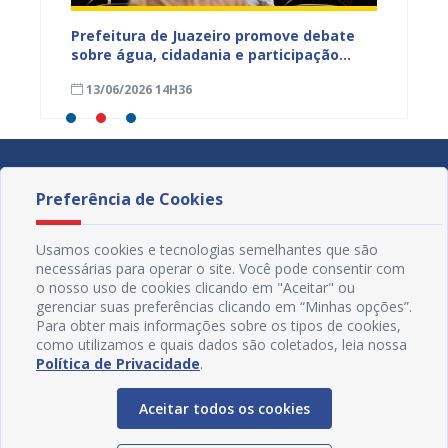
jetos
Prefeitura de Juazeiro promove debate
Prefeit
ua na
sobre água, cidadania e participação
para m
social e fortalece diálogo com
parali
13/06/2026 14H36
15/05
comunidades urbanas e rurais
sexta-f
Preferência de Cookies
Usamos cookies e tecnologias semelhantes que são
necessárias para operar o site. Você pode consentir com
o nosso uso de cookies clicando em "Aceitar" ou
gerenciar suas preferências clicando em “Minhas opções”.
Para obter mais informações sobre os tipos de cookies,
como utilizamos e quais dados são coletados, leia nossa
Política de Privacidade
.
Aceitar todos os cookies
Redes Sociais