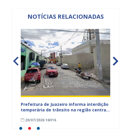
NOTÍCIAS RELACIONADAS
ão
Prefeitura de Juazeiro informa interdição
Prefei
temporária de trânsito na região central
públic
para obras de pavimentação asfáltica
bairro
20/07/2026 16H16
09/07