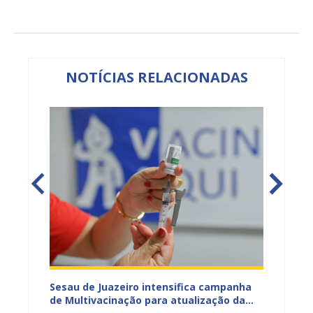
NOTÍCIAS RELACIONADAS
adual
Sesau de Juazeiro intensifica campanha
Saúde 
s
de Multivacinação para atualização da
no fim