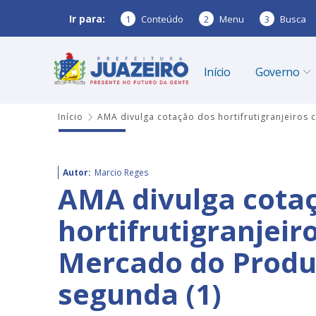
Ir para:
1
Conteúdo
2
Menu
3
Busca
Início
Governo
Início
AMA divulga cotação dos hortifrutigranjeiros
Autor:
Marcio Reges
AMA divulga cota
hortifrutigranjeir
Mercado do Produt
segunda (1)