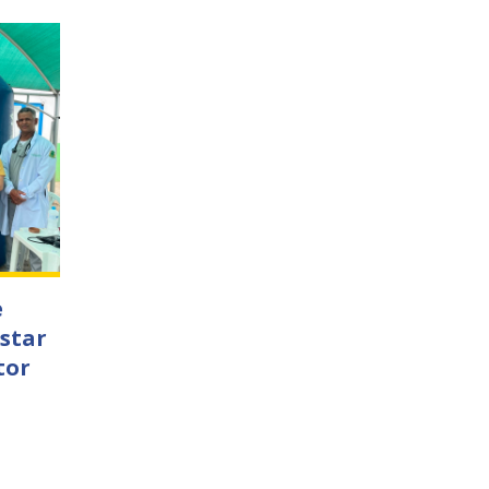
e
star
tor