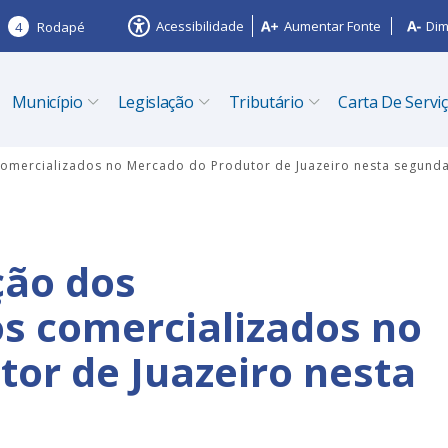
Acessibilidade
Aumentar Fonte
Dim
4
Rodapé
Município
Legislação
Tributário
Carta De Servi
 comercializados no Mercado do Produtor de Juazeiro nesta segunda
ção dos
os comercializados no
or de Juazeiro nesta