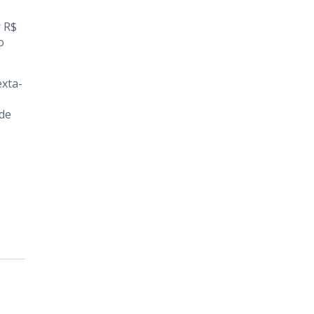
r R$
o
exta-
 de