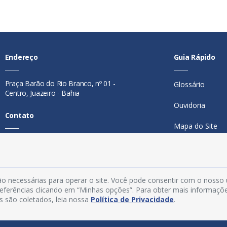
Endereço
Guia Rápido
Praça Barão do Rio Branco, nº 01 -
Glossário
Centro, Juazeiro - Bahia
Ouvidoria
Contato
Mapa do Site
Telefone:
74 98846-0016
Perguntas Freq
Email:
ouvidoria@juazeiro.ba.gov.br
Manual de Nav
Horário De Funcionamento
o necessárias para operar o site. Você pode consentir com o nosso
Política de Priv
preferências clicando em “Minhas opções”. Para obter mais informaçõ
s são coletados, leia nossa
Política de Privacidade
.
Segunda a sexta-feira, das 08h às
Acesso Interno
14h