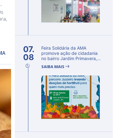
-
Os
ra,
07.
Feira Solidária da AMA
AMA
promove ação de cidadania
08
no bairro Jardim Primavera,
em Ju...
SAIBA MAIS