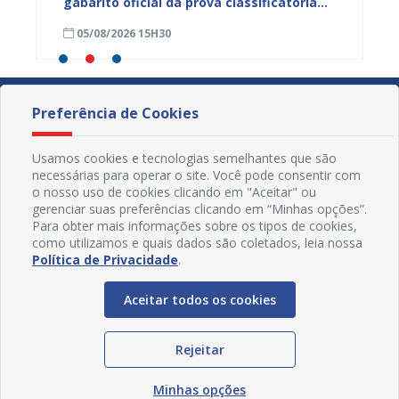
mos
gabarito oficial da prova classificatória
do inte
nesta quarta (05)
neste 
05/08/2026 15H30
03/08
divulg
Preferência de Cookies
Usamos cookies e tecnologias semelhantes que são
necessárias para operar o site. Você pode consentir com
o nosso uso de cookies clicando em "Aceitar" ou
gerenciar suas preferências clicando em “Minhas opções”.
Para obter mais informações sobre os tipos de cookies,
como utilizamos e quais dados são coletados, leia nossa
Política de Privacidade
.
Aceitar todos os cookies
Redes Sociais
Rejeitar
Minhas opções