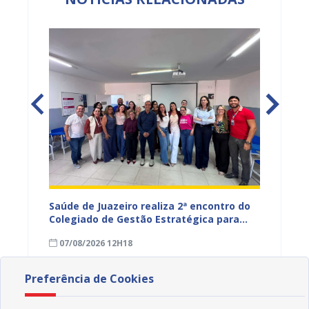
Saúde de Juazeiro realiza 2ª encontro do
Saúde 
nças
Colegiado de Gestão Estratégica para
com aç
fortalecer planejamento e
voltad
07/08/2026 12H18
07/08
monitoramento do SUS
Preferência de Cookies