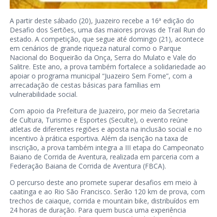
A partir deste sábado (20), Juazeiro recebe a 16ª edição do
Desafio dos Sertões, uma das maiores provas de Trail Run do
estado. A competição, que segue até domingo (21), acontece
em cenários de grande riqueza natural como o Parque
Nacional do Boqueirão da Onça, Serra do Mulato e Vale do
Salitre. Este ano, a prova também fortalece a solidariedade ao
apoiar o programa municipal “Juazeiro Sem Fome”, com a
arrecadação de cestas básicas para famílias em
vulnerabilidade social.
Com apoio da Prefeitura de Juazeiro, por meio da Secretaria
de Cultura, Turismo e Esportes (Seculte), o evento reúne
atletas de diferentes regiões e aposta na inclusão social e no
incentivo à prática esportiva. Além da isenção na taxa de
inscrição, a prova também integra a III etapa do Campeonato
Baiano de Corrida de Aventura, realizada em parceria com a
Federação Baiana de Corrida de Aventura (FBCA).
O percurso deste ano promete superar desafios em meio à
caatinga e ao Rio São Francisco. Serão 120 km de prova, com
trechos de caiaque, corrida e mountain bike, distribuídos em
24 horas de duração. Para quem busca uma experiência