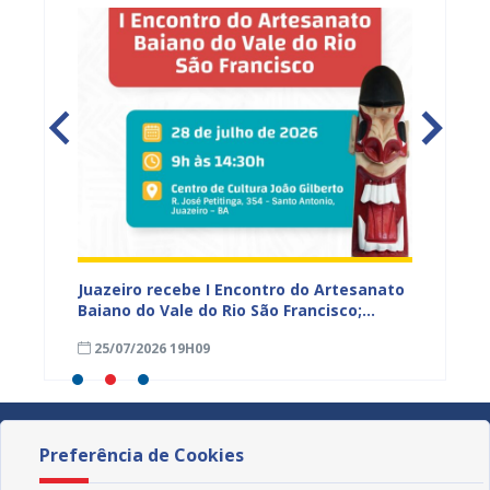
 Vale
Juazeiro recebe I Encontro do Artesanato
Prefeit
r e
Baiano do Vale do Rio São Francisco;
prelim
inscrições estão abertas
prazo 
25/07/2026 19H09
23/07
Preferência de Cookies