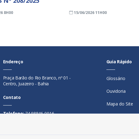
 Nº 208/2025
26 8H00
15/06/2026 11H00
Endereço
Guia Rápido
Praça Barão do Rio Branco, nº 01 -
Glossário
Centro, Juazeiro - Bahia
Ouvidoria
Contato
Mapa do Site
Telefone:
74 98846-0016
Perguntas Freq
Email:
ouvidoria@juazeiro.ba.gov.br
Manual de Nav
Horário De Funcionamento