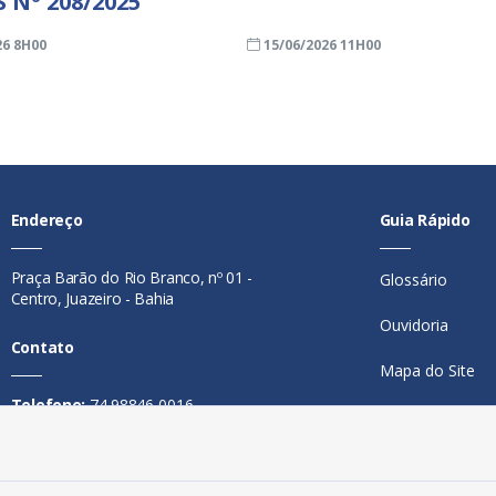
 Nº 208/2025
26 8H00
15/06/2026 11H00
Endereço
Guia Rápido
Praça Barão do Rio Branco, nº 01 -
Glossário
Centro, Juazeiro - Bahia
Ouvidoria
Contato
Mapa do Site
Telefone:
74 98846-0016
Perguntas Freq
Email:
ouvidoria@juazeiro.ba.gov.br
Manual de Nav
Horário De Funcionamento