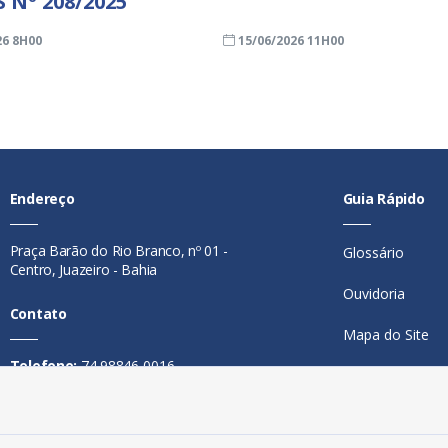
 Nº 208/2025
26 8H00
15/06/2026 11H00
Endereço
Guia Rápido
Praça Barão do Rio Branco, nº 01 -
Glossário
Centro, Juazeiro - Bahia
Ouvidoria
Contato
Mapa do Site
Telefone:
74 98846-0016
Perguntas Freq
Email:
ouvidoria@juazeiro.ba.gov.br
Manual de Nav
Horário De Funcionamento