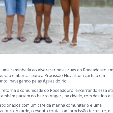
 com uma caminhada ao alvorecer pelas ruas do Rodeadouro e
tos vão embarcar para a Procissão Fluvial, um cortejo em
to, navegando pelas águas do rio.
8h, retorna à comunidade do Rodeadouro, encerrando essa et
ambém partem do bairro Angari, na cidade, com destino à il
cepcionados com um café da manhã comunitário e uma
douro. À tarde, o evento conta com procissão terrestre, mi