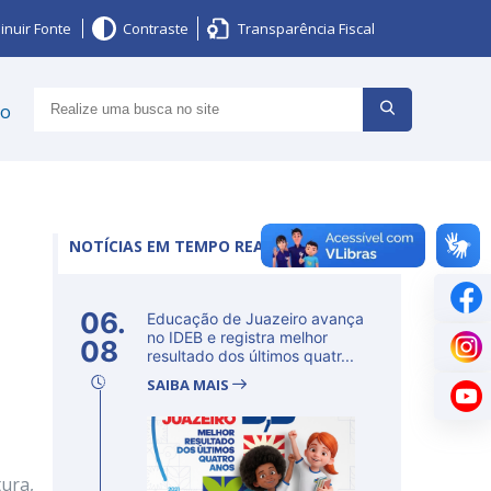
inuir Fonte
Contraste
Transparência Fiscal
ço
NOTÍCIAS EM TEMPO REAL
06.
Educação de Juazeiro avança
no IDEB e registra melhor
08
resultado dos últimos quatr...
SAIBA MAIS
tura,