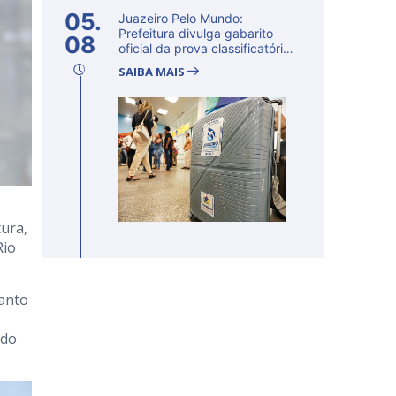
05.
Juazeiro Pelo Mundo:
Prefeitura divulga gabarito
08
oficial da prova classificatória
ne...
SAIBA MAIS
tura,
Rio
santo
 do