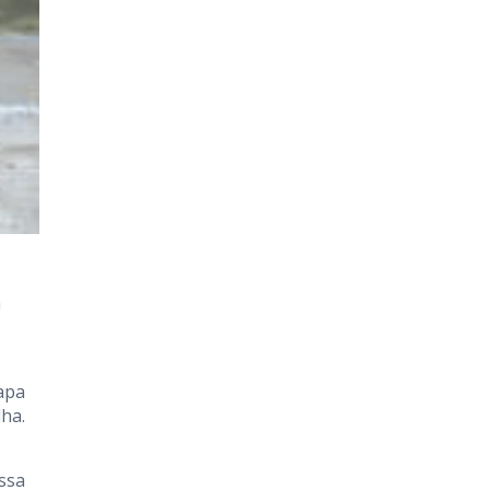
m
apa
ha.
ssa