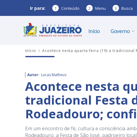
Ir para:
1
Conteúdo
2
Menu
3
Busca
Início
Governo
Início
Acontece nesta quarta-feira (19) a tradiciona
Autor:
Lucas Matheus
Acontece nesta qua
tradicional Festa 
Rodeadouro; conf
Em um encontro de fé, cultura e consciência ambi
Rodeadouro, a Festa de São José, padroeiro local