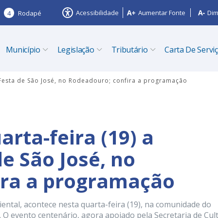
Acessibilidade
Aumentar Fonte
Dim
4
Rodapé
Município
Legislação
Tributário
Carta De Servi
l Festa de São José, no Rodeadouro; confira a programação
rta-feira (19) a
de São José, no
ira a programação
ental, acontece nesta quarta-feira (19), na comunidade do
. O evento centenário, agora apoiado pela Secretaria de Cul