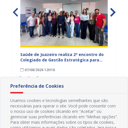
Saúde de Juazeiro realiza 2ª encontro do
Saúde 
nças
Colegiado de Gestão Estratégica para
com aç
fortalecer planejamento e
voltad
07/08/2026 12H18
07/08
monitoramento do SUS
Preferência de Cookies
Usamos cookies e tecnologias semelhantes que são
necessárias para operar o site. Você pode consentir com
o nosso uso de cookies clicando em "Aceitar" ou
gerenciar suas preferências clicando em “Minhas opções”.
Para obter mais informações sobre os tipos de cookies,
como utilizamos e quais dados são coletados, leia nossa