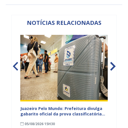
NOTÍCIAS RELACIONADAS
EB e
Juazeiro Pelo Mundo: Prefeitura divulga
Juazeir
mos
gabarito oficial da prova classificatória
do inte
nesta quarta (05)
neste 
05/08/2026 15H30
03/08
divulg