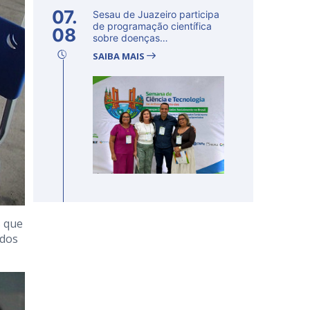
07.
Sesau de Juazeiro participa
de programação científica
08
sobre doenças
determinadas...
SAIBA MAIS
s que
idos