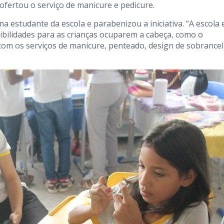
ofertou o serviço de manicure e pedicure.
 estudante da escola e parabenizou a iniciativa. “A escola 
ibilidades para as crianças ocuparem a cabeça, como o
com os serviços de manicure, penteado, design de sobrancel