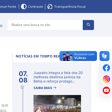
inuir Fonte
Contraste
Transparência Fiscal
ço
NOTÍCIAS EM TEMPO REAL
l
07.
Juazeiro integra a lista dos 20
melhores destinos juninos da
08
Bahia e reforça protago...
SAIBA MAIS
s que
idos