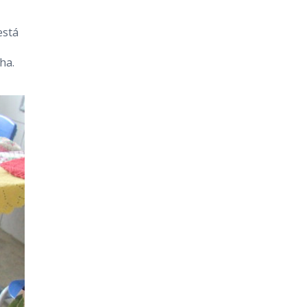
está
ha.