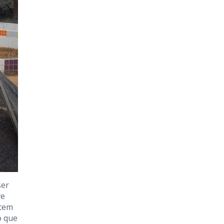
ser
ve
 tem
o que