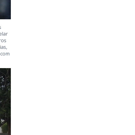
s
elar
ros
ias,
s com