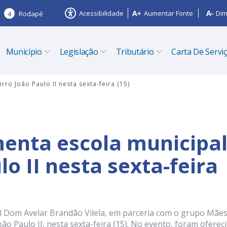
Acessibilidade
Aumentar Fonte
Dim
4
Rodapé
Município
Legislação
Tributário
Carta De Servi
ro João Paulo II nesta sexta-feira (15)
enta escola municipa
lo II nesta sexta-feira
l Dom Avelar Brandão Vilela, em parceria com o grupo Mãe
 Paulo II, nesta sexta-feira (15). No evento, foram oferec