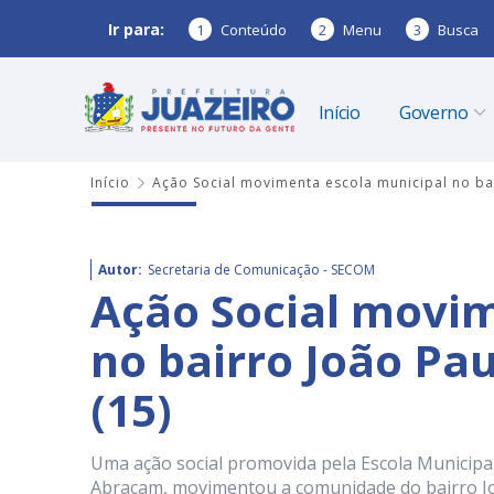
Ir para:
1
Conteúdo
2
Menu
3
Busca
Início
Governo
Início
Ação Social movimenta escola municipal no bair
Autor:
Secretaria de Comunicação - SECOM
Ação Social movim
no bairro João Pau
(15)
Uma ação social promovida pela Escola Municipa
Abraçam, movimentou a comunidade do bairro João