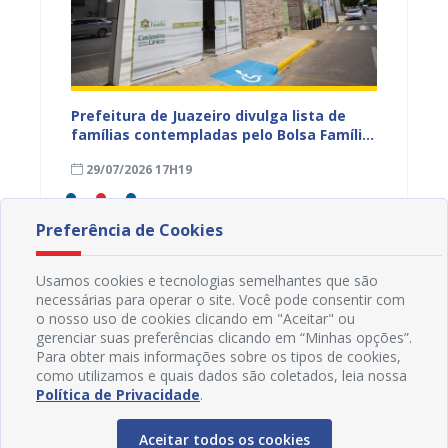
eiro
Prefeitura de Juazeiro divulga lista de
Campan
 para
famílias contempladas pelo Bolsa Família
sexta-f
a
em agosto
Civil d
29/07/2026 17H19
16/04
Preferência de Cookies
Usamos cookies e tecnologias semelhantes que são
necessárias para operar o site. Você pode consentir com
o nosso uso de cookies clicando em "Aceitar" ou
gerenciar suas preferências clicando em “Minhas opções”.
Para obter mais informações sobre os tipos de cookies,
como utilizamos e quais dados são coletados, leia nossa
Política de Privacidade
.
Aceitar todos os cookies