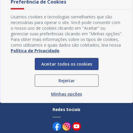
Preferência de Cookies
áreas
preservação do Rio São Francisco
florest
08/07/2026 16H37
03/07
Usamos cookies e tecnologias semelhantes que são
necessárias para operar o site. Você pode consentir com
o nosso uso de cookies clicando em "Aceitar" ou
gerenciar suas preferências clicando em “Minhas opções”.
Para obter mais informações sobre os tipos de cookies,
como utilizamos e quais dados são coletados, leia nossa
Política de Privacidade
.
Aceitar todos os cookies
Rejeitar
Minhas opções
Redes Sociais