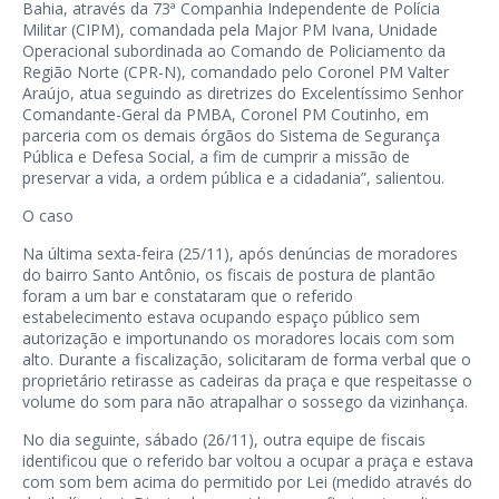
Bahia, através da 73ª Companhia Independente de Polícia
Militar (CIPM), comandada pela Major PM Ivana, Unidade
Operacional subordinada ao Comando de Policiamento da
Região Norte (CPR-N), comandado pelo Coronel PM Valter
Araújo, atua seguindo as diretrizes do Excelentíssimo Senhor
Comandante-Geral da PMBA, Coronel PM Coutinho, em
parceria com os demais órgãos do Sistema de Segurança
Pública e Defesa Social, a fim de cumprir a missão de
preservar a vida, a ordem pública e a cidadania”, salientou.
O caso
Na última sexta-feira (25/11), após denúncias de moradores
do bairro Santo Antônio, os fiscais de postura de plantão
foram a um bar e constataram que o referido
estabelecimento estava ocupando espaço público sem
autorização e importunando os moradores locais com som
alto. Durante a fiscalização, solicitaram de forma verbal que o
proprietário retirasse as cadeiras da praça e que respeitasse o
volume do som para não atrapalhar o sossego da vizinhança.
No dia seguinte, sábado (26/11), outra equipe de fiscais
identificou que o referido bar voltou a ocupar a praça e estava
com som bem acima do permitido por Lei (medido através do