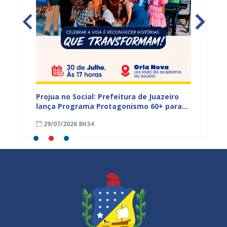
s,
Projua no Social: Prefeitura de Juazeiro
PROJUA 
vantes
lança Programa Protagonismo 60+ para
atendi
fortalecer políticas voltadas à pessoa
29/07/2026 8H34
27/07
idosa