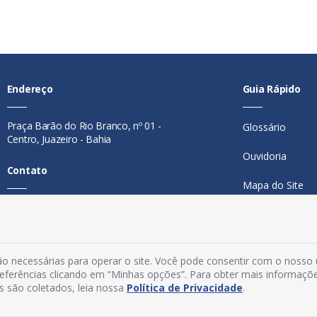
Endereço
Guia Rápido
Praça Barão do Rio Branco, nº 01 -
Glossário
Centro, Juazeiro - Bahia
Ouvidoria
Contato
Mapa do Site
Telefone:
74 98846-0016
Perguntas Freq
Email:
ouvidoria@juazeiro.ba.gov.br
Manual de Nav
Horário De Funcionamento
o necessárias para operar o site. Você pode consentir com o nosso
Política de Priv
preferências clicando em “Minhas opções”. Para obter mais informaçõ
s são coletados, leia nossa
Política de Privacidade
.
Segunda a sexta-feira, das 08h às
Acesso Interno
14h