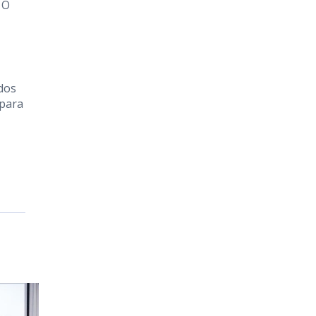
. O
dos
 para