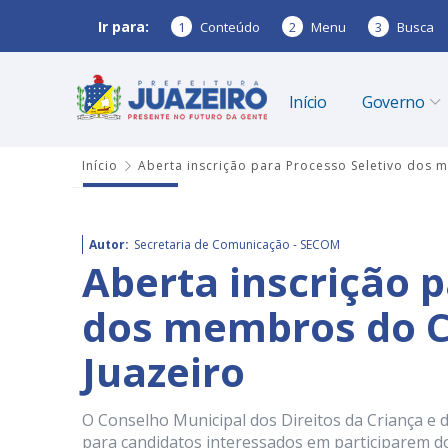
Ir para:
1
Conteúdo
2
Menu
3
Busca
Início
Governo
Início
Aberta inscrição para Processo Seletivo dos 
Autor:
Secretaria de Comunicação - SECOM
Aberta inscrição p
dos membros do C
Juazeiro
O Conselho Municipal dos Direitos da Criança e d
para candidatos interessados em participarem d