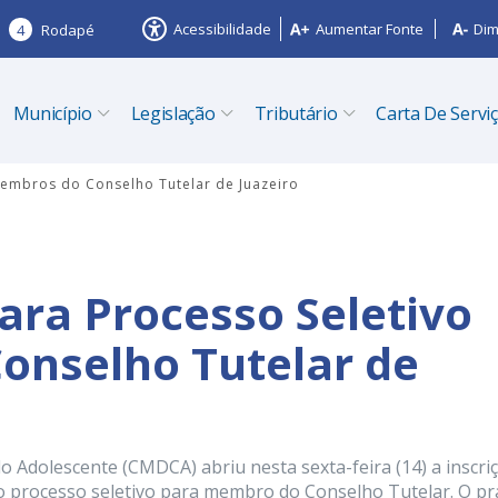
Acessibilidade
Aumentar Fonte
Dim
4
Rodapé
Município
Legislação
Tributário
Carta De Servi
membros do Conselho Tutelar de Juazeiro
ara Processo Seletivo
onselho Tutelar de
o Adolescente (CMDCA) abriu nesta sexta-feira (14) a inscri
o processo seletivo para membro do Conselho Tutelar. O p