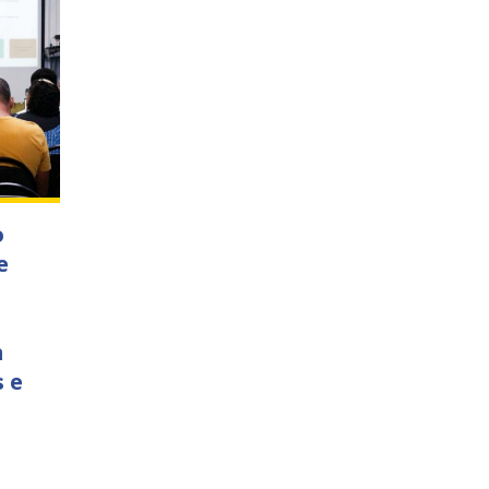
o
e
m
 e