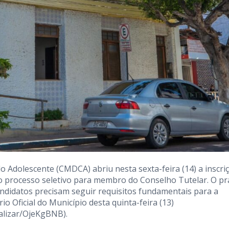
o Adolescente (CMDCA) abriu nesta sexta-feira (14) a inscri
o processo seletivo para membro do Conselho Tutelar. O p
 candidatos precisam seguir requisitos fundamentais para a
io Oficial do Município desta quinta-feira (13)
ualizar/OjeKgBNB
).