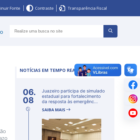
inuir Fonte
Contraste
Transparência Fiscal
ço
NOTÍCIAS EM TEMPO REAL
06.
Juazeiro participa de simulado
estadual para fortalecimento
08
da resposta às emergênc...
SAIBA MAIS
ção
razo