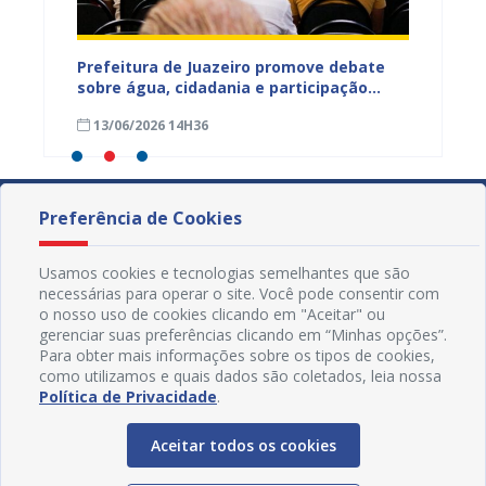
jetos
Prefeitura de Juazeiro promove debate
Prefeit
ua na
sobre água, cidadania e participação
para m
social e fortalece diálogo com
parali
13/06/2026 14H36
15/05
comunidades urbanas e rurais
sexta-f
Preferência de Cookies
Usamos cookies e tecnologias semelhantes que são
necessárias para operar o site. Você pode consentir com
o nosso uso de cookies clicando em "Aceitar" ou
gerenciar suas preferências clicando em “Minhas opções”.
Para obter mais informações sobre os tipos de cookies,
como utilizamos e quais dados são coletados, leia nossa
Política de Privacidade
.
Aceitar todos os cookies