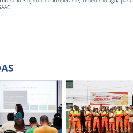
trutura do Projeto Tourão operante, fornecendo água para 
SAAE.
DAS