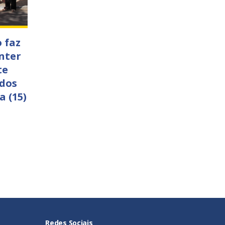
 faz
nter
te
 dos
a (15)
Redes Sociais