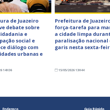
tura de Juazeiro
Prefeitura de Juazeiro
e debate sobre
força-tarefa para ma
cidadania e
a cidade limpa duran
pação social e
paralisação nacional
ece diálogo com
garis nesta sexta-feir
dades urbanas e
26 14H36
15/05/2026 13H44
Endereço
Guia Rápido