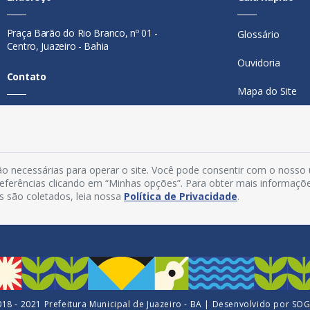
Praça Barão do Rio Branco, nº 01 -
Glossário
Centro, Juazeiro - Bahia
Ouvidoria
Contato
Mapa do Site
Telefone:
74 98846-0016
Perguntas Freq
Email:
ouvidoria@juazeiro.ba.gov.br
Manual de Nav
Horário De Funcionamento
o necessárias para operar o site. Você pode consentir com o nosso
Política de Priv
preferências clicando em “Minhas opções”. Para obter mais informaçõ
Segunda a sexta-feira, das 08h às
s são coletados, leia nossa
Política de Privacidade
.
Acesso Interno
14h
18 - 2021 Prefeitura Municipal de Juazeiro - BA | Desenvolvido por
SO