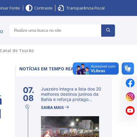
inuir Fonte
Contraste
Transparência Fiscal
ço
 Canal do Tourão
NOTÍCIAS EM TEMPO REAL
07.
Juazeiro integra a lista dos 20
á
melhores destinos juninos da
08
Bahia e reforça protago...
SAIBA MAIS
l