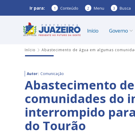
Ir para:
1
Conteúdo
2
Menu
3
Busca
Início
Governo
Início
Abastecimento de água em algumas comunidade
Autor:
Comunicação
Abastecimento de
comunidades do in
interrompido par
do Tourão