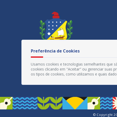
Preferência de Cookies
Usamos cookies e tecnologias semelhantes que sã
cookies clicando em "Aceitar" ou gerenciar suas 
os tipos de cookies, como utilizamos e quais dado
© Copyright 20