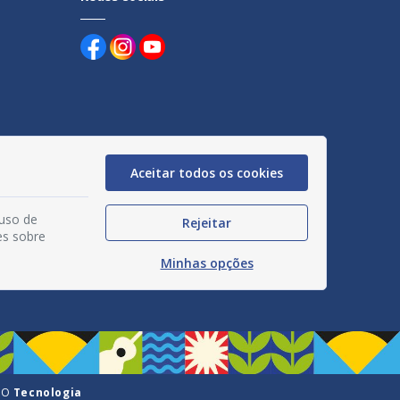
uentes
Aceitar todos os cookies
egação
 uso de
Rejeitar
acidade
es sobre
Minhas opções
GO
Tecnologia