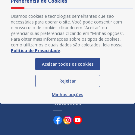
Preferência de Cookies
03/08/2026 16H39
28/07
divulgado nesta terça (04)
Usamos cookies e tecnologias semelhantes que são
necessárias para operar o site. Você pode consentir com
o nosso uso de cookies clicando em "Aceitar" ou
gerenciar suas preferências clicando em “Minhas opções”.
Para obter mais informações sobre os tipos de cookies,
como utilizamos e quais dados são coletados, leia nossa
Política de Privacidade
.
Aceitar todos os cookies
Rejeitar
Minhas opções
Redes Sociais