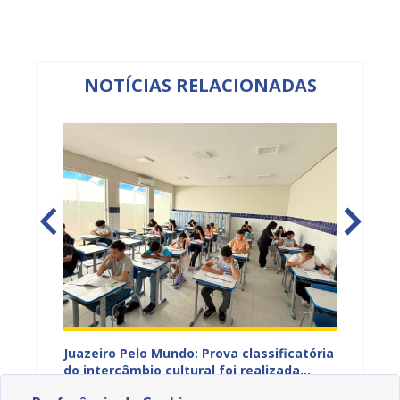
NOTÍCIAS RELACIONADAS
vulga
Juazeiro Pelo Mundo: Prova classificatória
Juazei
tória
do intercâmbio cultural foi realizada
estuda
neste domingo (02); gabarito será