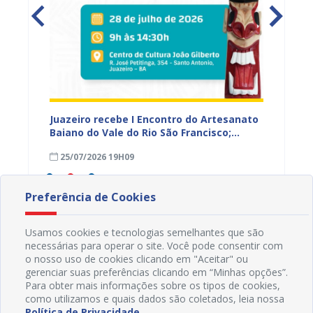
 Vale
Juazeiro recebe I Encontro do Artesanato
Prefeit
r e
Baiano do Vale do Rio São Francisco;
prelim
inscrições estão abertas
prazo 
25/07/2026 19H09
23/07
Preferência de Cookies
Usamos cookies e tecnologias semelhantes que são
necessárias para operar o site. Você pode consentir com
o nosso uso de cookies clicando em "Aceitar" ou
gerenciar suas preferências clicando em “Minhas opções”.
Para obter mais informações sobre os tipos de cookies,
como utilizamos e quais dados são coletados, leia nossa
Política de Privacidade
.