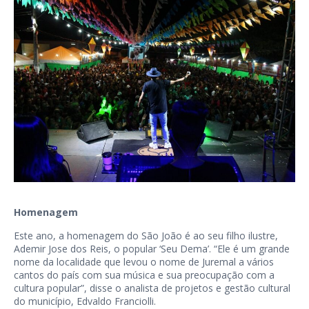
Homenagem
Este ano, a homenagem do São João é ao seu filho ilustre,
Ademir Jose dos Reis, o popular ‘Seu Dema’. “Ele é um grande
nome da localidade que levou o nome de Juremal a vários
cantos do país com sua música e sua preocupação com a
cultura popular”, disse o analista de projetos e gestão cultural
do município, Edvaldo Franciolli.