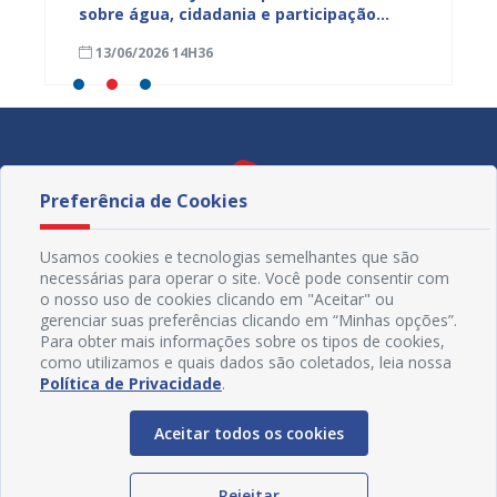
ua na
sobre água, cidadania e participação
para m
social e fortalece diálogo com
parali
13/06/2026 14H36
15/05
comunidades urbanas e rurais
sexta-f
Preferência de Cookies
Usamos cookies e tecnologias semelhantes que são
necessárias para operar o site. Você pode consentir com
o nosso uso de cookies clicando em "Aceitar" ou
gerenciar suas preferências clicando em “Minhas opções”.
Para obter mais informações sobre os tipos de cookies,
como utilizamos e quais dados são coletados, leia nossa
Política de Privacidade
.
Redes Sociais
Aceitar todos os cookies
Rejeitar