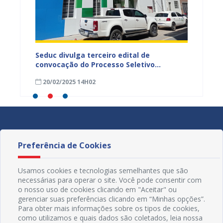
scola
Seduc divulga terceiro edital de
Já est
 ex-
convocação do Processo Seletivo
salári
Simplificado
munici
20/02/2025 14H02
20/02
Preferência de Cookies
Usamos cookies e tecnologias semelhantes que são
necessárias para operar o site. Você pode consentir com
o nosso uso de cookies clicando em "Aceitar" ou
gerenciar suas preferências clicando em “Minhas opções”.
Para obter mais informações sobre os tipos de cookies,
como utilizamos e quais dados são coletados, leia nossa